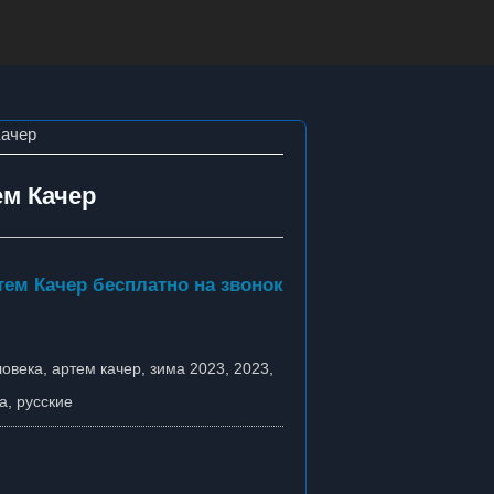
Качер
ем Качер
тем Качер бесплатно на звонок
ловека
,
артем качер
,
зима 2023
,
2023
,
а
,
русские