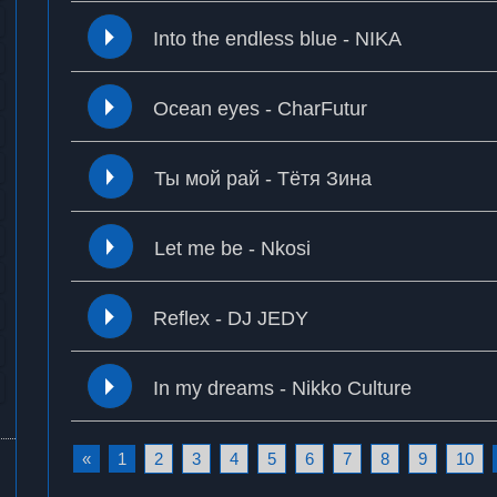
Into the endless blue - NIKA
Ocean eyes - CharFutur
Ты мой рай - Тётя Зина
Let me be - Nkosi
Reflex - DJ JEDY
In my dreams - Nikko Culture
«
1
2
3
4
5
6
7
8
9
10