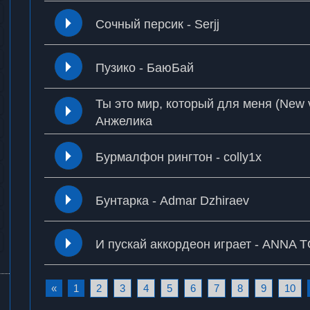
Сочный персик - Serjj
Пузико - БаюБай
Ты это мир, который для меня (New v
Анжелика
Бурмалфон рингтон - colly1x
Бунтарка - Admar Dzhiraev
И пускай аккордеон играет - ANNA 
«
1
2
3
4
5
6
7
8
9
10