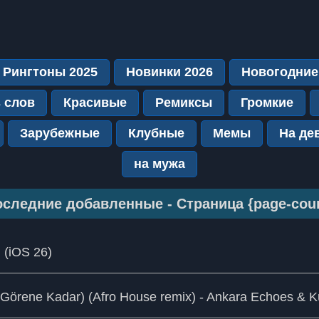
Рингтоны 2025
Новинки 2026
Новогодние
 слов
Красивые
Ремиксы
Громкие
Зарубежные
Клубные
Мемы
На де
на мужа
следние добавленные - Страница {page-cou
d (iOS 26)
i Görene Kadar) (Afro House remix) - Ankara Echoes &