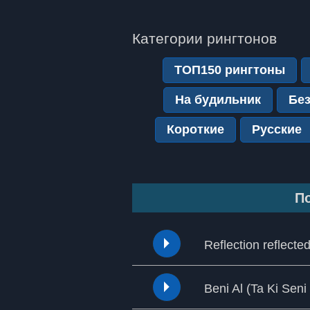
Категории рингтонов
ТОП150 рингтоны
На будильник
Без
Короткие
Русские
По
Reflection reflecte
Beni Al (Ta Ki Sen