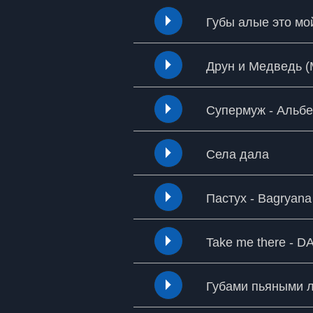
Губы алые это мой
Друн и Медведь (
Супермуж - Альбе
Села дала
Пастух - Bagryan
Take me there - DA
Губами пьяными л