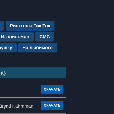
Рингтоны Тик Ток
Из фильмов
СМС
вушку
На любимого
nt}
СКАЧАТЬ
СКАЧАТЬ
 Kürşad Kahraman