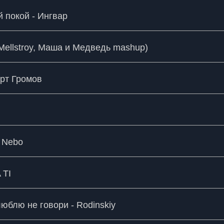
 покой - Ингвар
Mellstroy, Маша и Медведь mashup)
рт Громов
a Nebo
 TI
юблю не говори - Rodinskiy