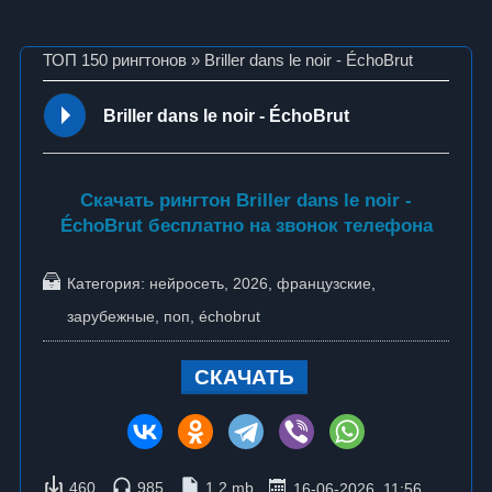
ТОП 150 рингтонов
» Briller dans le noir - ÉchoBrut
Briller dans le noir - ÉchoBrut
Скачать рингтон Briller dans le noir -
ÉchoBrut бесплатно на звонок телефона
Категория:
нейросеть
,
2026
,
французские
,
зарубежные
,
поп
,
échobrut
СКАЧАТЬ
460
985
1.2 mb
16-06-2026, 11:56