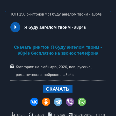
ТОП 150 рингтонов
» Я буду ангелом твоим - a8p4s
Я буду ангелом твоим - a8p4s
Скачать рингтон Я буду ангелом твоим -
a8p4s бесплатно на звонок телефона
Категория:
на любимую
,
2026
,
поп
,
русские
,
романтические
,
нейросеть
,
a8p4s
СКАЧАТЬ
1323
2 468
1.5 mb
28-04-2026, 13:48