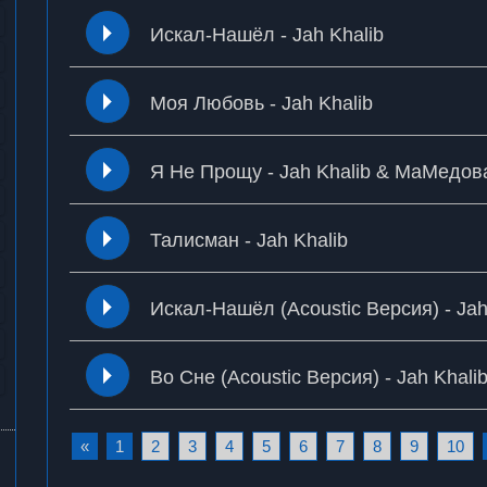
Искал-Нашёл - Jah Khalib
Моя Любовь - Jah Khalib
Я Не Прощу - Jah Khalib & МаМедов
Талисман - Jah Khalib
Искал-Нашёл (Acoustic Версия) - Jah
Во Сне (Acoustic Версия) - Jah Khali
«
1
2
3
4
5
6
7
8
9
10