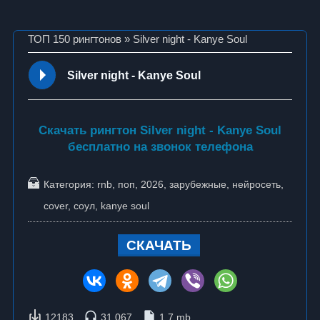
ТОП 150 рингтонов
» Silver night - Kanye Soul
Silver night - Kanye Soul
Скачать рингтон Silver night - Kanye Soul
бесплатно на звонок телефона
Категория:
rnb
,
поп
,
2026
,
зарубежные
,
нейросеть
,
cover
,
соул
,
kanye soul
СКАЧАТЬ
12183
31 067
1.7 mb